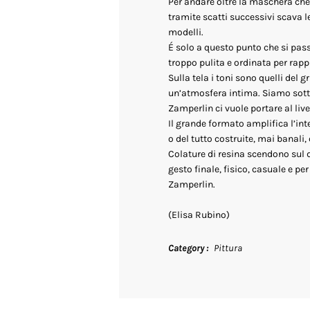
Per andare oltre la maschera che 
tramite scatti successivi scava l
modelli.
É solo a questo punto che si pass
troppo pulita e ordinata per rap
Sulla tela i toni sono quelli del 
un’atmosfera intima. Siamo sotto 
Zamperlin ci vuole portare al livel
Il grande formato amplifica l’in
o del tutto costruite, mai banali, 
Colature di resina scendono sul d
gesto finale, fisico, casuale e p
Zamperlin.
(Elisa Rubino)
Category
Pittura