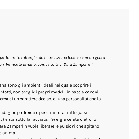
pinto finito infrangendo la perfezione tecnica con un gesto
 terribilmente umano, come i volti di Sara Zamperlin”
ana sono gli ambienti ideali nel quale scoprire i
nfatti, non sceglie i propri modelli in base a canoni
icerca di un carattere deciso, di una personalità che la
indagine profonda e penetrante, a tratti quasi
che sta sotto la facciata, l’energia celata dietro lo
Sara Zamperlin vuole liberare le pulsioni che agitano i
ro anima.