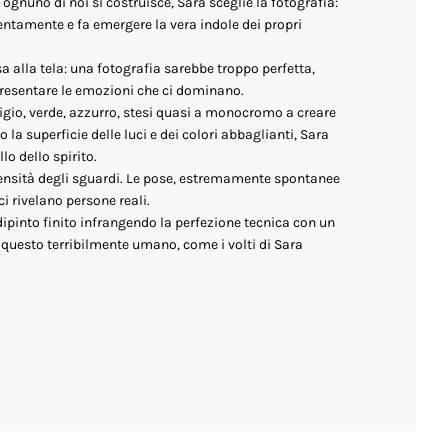
ognuno di noi si costruisce, Sara sceglie la fotografia:
entamente e fa emergere la vera indole dei propri
a alla tela: una fotografia sarebbe troppo perfetta,
presentare le emozioni che ci dominano.
grigio, verde, azzurro, stesi quasi a monocromo a creare
la superficie delle luci e dei colori abbaglianti, Sara
lo dello spirito.
tensità degli sguardi. Le pose, estremamente spontanee
ci rivelano persone reali.
ipinto finito infrangendo la perfezione tecnica con un
er questo terribilmente umano, come i volti di Sara